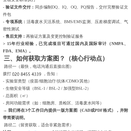
- 验证文件交付：
同步编制
DQ、IQ、OQ、PQ报告，交付完整验证文
件包
- 专项系统：
活毒废水灭活系统、
BMS/EMS监测、压差梯度调试、气
密性测试
- 售后支持：
再验证方案及变更控制验证服务
> 15年行业经验，已完成项目可通过国内及国际审计（NMPA、
FDA、EMA）。
三、如何获取方案图？（核心行动点）
路径一（最快，电话沟通后直接出图）
拨打
，告知：
- 实验室类型（疫苗/细胞治疗/抗体/CDMO/其他）
- 生物安全等级（BSL-1 / BSL-2 / 加强型BSL-2）
- 总面积（㎡）
- 房间功能需求（如：细胞房、质检区、活毒废水间等）
→
我们将在
3个工作日内提供一版方案图（CAD或PDF格式），并附
带简要说明。
路径二（留资获取，适合非紧急需求）