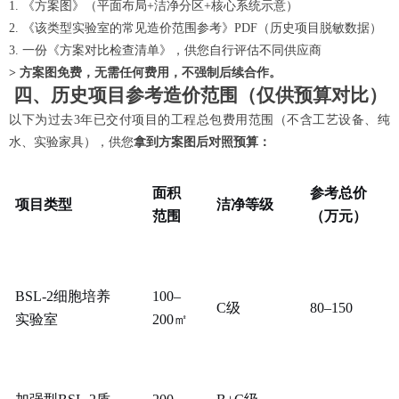
1. 《方案图》（平面布局+洁净分区+核心系统示意）
2. 《该类型实验室的常见造价范围参考》PDF（历史项目脱敏数据）
3. 一份《方案对比检查清单》，供您自行评估不同供应商
> 方案图免费，无需任何费用，不强制后续合作。
四、历史项目参考造价范围（仅供预算对比）
以下为过去
3年已交付项目的工程总包费用范围（不含工艺设备、纯
水、实验家具），供您
拿到方案图后对照预算：
面积
参考总价
项目类型
洁净等级
范围
（万元）
BSL-2细胞培养
100–
C级
80–150
实验室
200㎡