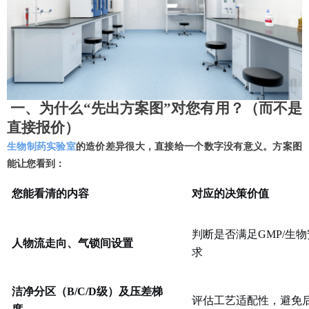
一、为什么
“先出方案图”对您有用？（而不是
直接报价）
生物制药实验室
的造价差异很大，直接给一个数字没有意义。方案图
能让您看到：
您能看清的内容
对应的决策价值
判断是否满足
GMP/生
人物流走向、气锁间设置
求
洁净分区（
B/C/D级）及压差梯
评估工艺适配性，避免