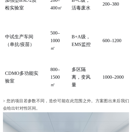
加强型
BSL-2质
200–
B+C级，
200–380
检实验室
400㎡
活毒废水
500–
中试生产车间
B+A级，
1000
600–1200
（单抗
/疫苗）
EMS监控
㎡
800–
多区隔
CDMO多功能实
1500
离，变风
1000–2000
验室
㎡
量
> 您的项目若参数不同，造价可能在此范围之外。方案图出来后我们
会给出针对性区间。