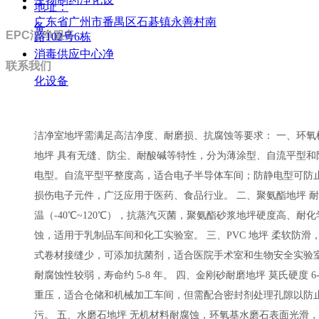
地址：
广东省广州市番禺区石碁镇永善村南
备
EPC洁净服务
路102号6栋
消毒供应中心净
联系我们
化设备
洁净室地坪需满足高洁净度、耐磨损、抗腐蚀等要求： 一、环氧
地坪 具有无缝、防尘、耐酸碱等特性，分为薄涂型、自流平型和
电型。自流平型平整度高，适合电子半导体车间；防静电型可防
损伤电子元件，广泛应用于医药、食品行业。 二、聚氨酯地坪 
温（-40℃~120℃），抗蒸汽灭菌，聚氨酯砂浆地坪硬度高、耐化
蚀，适用于乳制品车间和化工实验室。 三、PVC 地坪 柔软防滑
式卷材接缝少，可添加抗菌剂，适合医院手术室和生物安全实验
耐腐蚀性较弱，寿命约 5-8 年。 四、金刚砂耐磨地坪 莫氏硬度 6
重压，适合仓储和机械加工车间，但需配合密封剂处理孔隙以防
污。 五、水磨石地坪 无机材料耐腐蚀，环氧基水磨石表面光滑