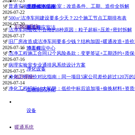
2026-07-23
넷
普通实验室升级P2实验室：改造条件、工期、造价全拆解
工程
食品检测实验
半导体净化设
2026-07-22
넷
500㎡洁净车间建设要多少天？22个施工节点工期排布表
2026-07-20
彩钢板系统
消毒供应室洁
室工程
备
넷
洁净车间验收不合格的8种原因：粒子超标+压差+密封拆解
2026-07-17
넷
旧厂房改造成洁净车间要多少钱？结构加固+暖通改造+造价
2026-07-16
净工程
消毒供应中心
넷
洁净工程施工合同12个风险条款：变更签证+工期违约+质保
2026-07-16
넷
病理实验室专业通排风系统设计方案
净化设备
2026-07-15
넷
净化工程报价对比指南：同一项目5家公司差价超过120万
地坪系统
2026-07-14
넷
净化工程招标10大陷阱：低价中标后追加项+偷换材料+资
生物制药净化
设备
暖通系统