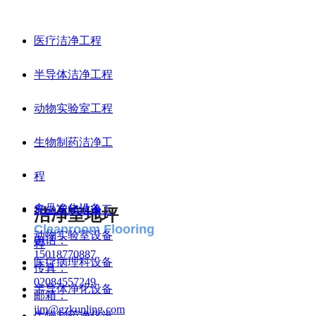
医疗洁净工程
半导体洁净工程
动物实验室工程
生物制药洁净工
程
食品净化设备
无尘车间洁净工
洁净室地坪
Cleanroom Flooring
动物实验室设备
电话：
程
15018770887
医疗病理科设备
传真：
02084557249
半导体净化设备
邮箱：
jim@gzkunling.com
生物制药净化设