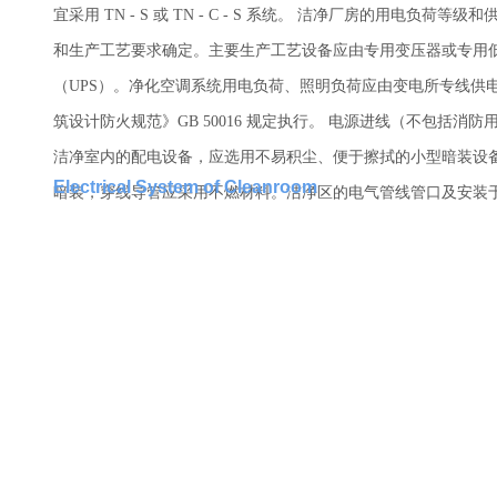
宜采用 TN - S 或 TN - C - S 系统。 洁净厂房的用电负
和生产工艺要求确定。主要生产工艺设备应由专用变压器或专用
（UPS）。净化空调系统用电负荷、照明负荷应由变电所专线供
筑设计防火规范》GB 50016 规定执行。 电源进线（不包括
洁净室内的配电设备，应选用不易积尘、便于擦拭的小型暗装设
Electrical System of Cleanroom
暗装，穿线导管应采用不燃材料。洁净区的电气管线管口及安装