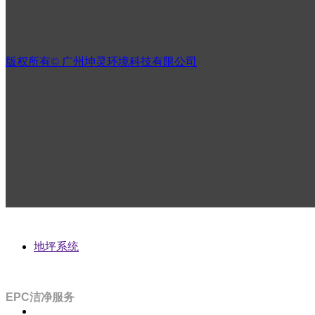
不同类型的彩钢板在性能、用途和价格等方面存在差异，可根据
版权所有©
广州坤灵环境科技有限公司
地坪系统
扫码咨询方案
EPC洁净服务