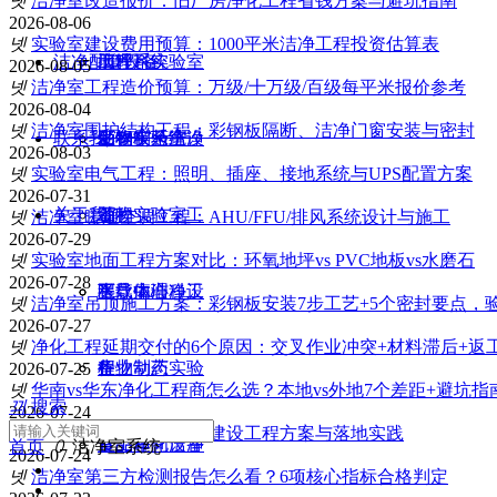
넷
洁净室改造报价：旧厂房净化工程省钱方案与避坑指南
2026-08-06
넷
实验室建设费用预算：1000平米洁净工程投资估算表
洁净配套设备
工程
地坪系统
病理科实验室
2026-08-05
넷
洁净室工程造价预算：万级/十万级/百级每平米报价参考
2026-08-04
넷
洁净室围护结构工程：彩钢板隔断、洁净门窗安装与密封
联系我们
生物制药洁净
彩钢板系统
工程
动物实验室设
2026-08-03
넷
实验室电气工程：照明、插座、接地系统与UPS配置方案
2026-07-31
关于我们
工程
动物实验室工
备
넷
洁净室暖通空调工程：AHU/FFU/排风系统设计与施工
2026-07-29
넷
实验室地面工程方案对比：环氧地坪vs PVC地板vs水磨石
2026-07-28
半导体洁净工
程
医疗病理科设
下载中心
넷
洁净室吊顶施工方案：彩钢板安装7步工艺+5个密封要点，
2026-07-27
넷
净化工程延期交付的6个原因：交叉作业冲突+材料滞后+返
程
生物制药实验
备
行业动态
2026-07-25
넷
华南vs华东净化工程商怎么选？本地vs外地7个差距+避坑指南
끠
搜索
2026-07-24
넷
标准化有机仪器室整体建设工程方案与落地实践
食品车间洁净
室工程
食品净化设备
首页
ꄲ
洁净室系统
2026-07-24
넷
洁净室第三方检测报告怎么看？6项核心指标合格判定