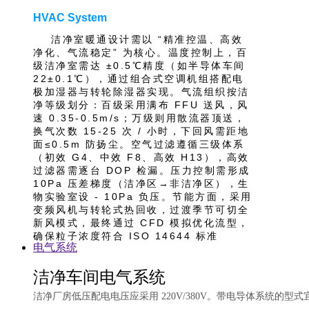
HVAC System
洁净室暖通设计需以 “精准控温、高效
净化、气流稳定” 为核心。温度控制上，百
级洁净室需达 ±0.5℃精度（如半导体车间
22±0.1℃），通过组合式空调机组搭配电
极加湿器与转轮除湿器实现。气流组织按洁
净等级划分：百级采用满布 FFU 送风，风
速 0.35-0.5m/s；万级则用散流器顶送，
换气次数 15-25 次 / 小时，下回风需距地
面≤0.5m 防扬尘。空气过滤遵循三级体系
（初效 G4、中效 F8、高效 H13），高效
过滤器需逐台 DOP 检漏。压力控制需形成
10Pa 压差梯度（洁净区→非洁净区），生
物实验室设 - 10Pa 负压。节能方面，采用
变频风机与转轮式热回收，过渡季节可切全
新风模式，最终通过 CFD 模拟优化流型，
确保粒子浓度符合 ISO 14644 标准
电气系统
洁净车间电气系统
洁净厂房低压配电电压应采用 220V/380V。带电导体系统的