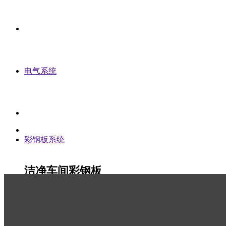
电气系统
彩钢板系统
洁净车间彩钢板
Color-coated Steel Plate
洁净车间彩钢板可按夹芯材料分：有聚氨酯彩钢板、聚苯乙烯