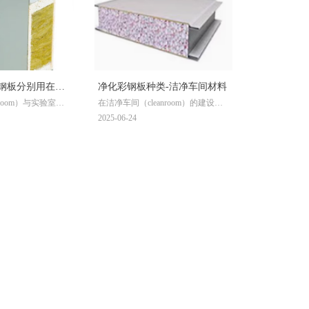
钢板分别用在什
净化彩钢板种类-洁净车间材料
nroom）与实验室建
在洁净车间（cleanroom）的建设
钢板作为核心围护
中，净化彩钢板作为核心围护结构
2025-06-24
质特性直接影响建
材料，其性能直接影响室内洁净
火性、耐候性及使
度、密封性及耐用性。目前市场
，净化彩钢板按生
上，净化彩钢板主要分为 机制板
achine-made
（machine-made panel）和手工板
handmade
（handmade panel）两大类别，不同
同材质的芯材适配差异
类型适用于差异化的功能需求。广
州坤灵作为专注洁
州坤灵作为专注洁净室建设工程的
企业，在项目实践
企业，在项目实践中严格遵循《洁
净厂房设计规范》
净厂房设计规范》（GB 50073）等
）等标准，结合行业特
标准，以专业选型与施工确保洁净
准的彩钢板选型方
车间环境达标。以下结合市场主流
特性、标准要求及
产品及实际案例，详细解析净化彩
解析各类彩钢板的
钢板的种类与应用。