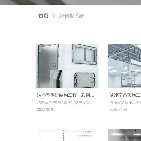
首页
ꄲ
彩钢板系统
洁净室围护结构工程：彩钢板
洁净室吊顶施工
洁净室围护结构是决定洁净度等级
洁净室吊顶施工全
隔断、洁净门窗安装与密封
安装7步工艺+
能否达标的关键屏障。本文依据GB
构选型、彩钢板安
2026-08-04
2026-07-28
收一次通过
50073、JGJ 71及ISO 14644标准，详
验收标准，附施工
解彩钢板隔断选型（岩棉/硅岩/玻镁
覆盖制药、电子、
板参数对比）、洁净门窗气密性控
业。
制（密胺门/不锈钢气密门/传递窗漏
风量指标）、密封工艺节点处理