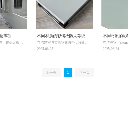
系列模块化彩钢板洁净棚工程，为
客户提供低成本、高效率、可灵活
适配的洁净生产空间，助力企业实
现生产环境的标准化升级。
意事项
不同材质的彩钢板防火等级
不同材质的彩
净，确保无杂
在洁净室与实验室建设中，净化彩
在洁净室（clea
么行业
影响施工进度和
钢板的防火性能关乎安全与合规。
设领域，净化彩
2025-06-25
2025-06-24
所需的工具，如
根据《建筑材料及制品燃烧性能分
结构材料，其材
丝刀、切割机
级》（GB 8624）等标准，不同材质
筑的洁净度、防
能良好。
彩钢板防火等级差异显著，适配行
用寿命。市场上
业需求也各有侧重。
产工艺分为机制板（m
上一页
1
下一页
panel）和手工板（
panel），不
化行业需求。广
净室建设工程的
中严格遵循《洁
（GB 50073
性为客户提供精
案。以下从材质
实际案例出发，
行业应用。