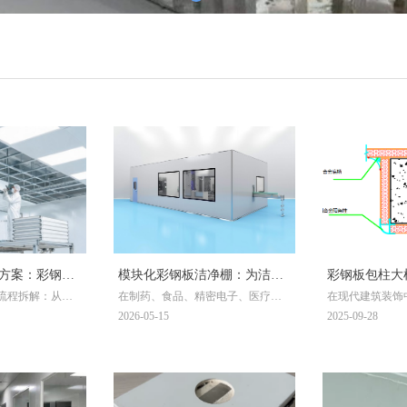
方案：彩钢板
模块化彩钢板洁净棚：为洁净
彩钢板包柱大
流程拆解：从结
在制药、食品、精密电子、医疗器
在现代建筑装饰
5个密封要点，验
生产提供高效、灵活的空间解
料到施工的完
装到密封工艺与
械等行业的生产过程中，局部关键
其美观、耐用和
2026-05-15
2025-09-28
决方案
质量自检清单。
工序的环境洁净度，直接决定了产
被广泛应用于商
医疗、食品行
品的质量稳定性与合规性。广州坤
等公共场所。本
灵环境科技有限公司深耕洁净环境
板包柱的大样图
工程领域，凭借对行业需求的深刻
了解这一工艺的
理解与成熟的工程技术，打造了一