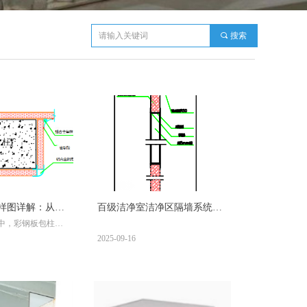
끠
搜索
样图详解：从材
百级洁净室洁净区隔墙系统设
中，彩钢板包柱因
整指南
计与施工全解析
施工便捷等特点，
2025-09-16
场、办公楼、机场
文将详细解析彩钢
构造，帮助您全面
关键细节。